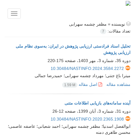
Toggle
vigation
نویسنده =
مظفر چشمه سهرابی
تعداد مقالات:
7
تحلیل اسناد فرادستی ارزیابی پژوهش در ایران: به‌سوی نظام ملی
ارزیابی پژوهش
دوره 35، شماره 3، مهر 1403، صفحه
175-220
10.30484/NASTINFO.2024.3584.2272
میترا باغ جنتی؛ مهرداد چشمه سهرابی؛ حمیدرضا جمالی
مشاهده مقاله
اصل مقاله
1.59 M
آینده سامانه‌های بازیابی اطلاعات متنی
دوره 31، شماره 3، آبان 1399، صفحه
12-26
10.30484/NASTINFO.2020.2365.1908
ابوالفضل اسدنیا؛ مظفر چشمه سهرابی؛ احمد شعبانی؛ عاصفه عاصمی؛
محسن طاهری دمنه