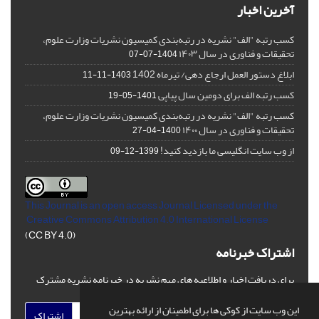
آخرین اخبار
کسب رتبه "الف" نشریه در رتبه‌بندی کمیسیون نشریات وزارت علوم،
تحقیقات و فناوری در سال ۱۴۰۳
1404-07-07
ابلاغ دستور العمل ارجاع دهی/ تیرماه 1402
1403-11-11
کسب رتبه الف برای دومین سال پیاپی
1401-05-19
کسب رتبه "الف" نشریه در رتبه‌بندی کمیسیون نشریات وزارت علوم،
تحقیقات و فناوری در سال ۱۴۰۰
1400-04-27
از وب سایت انگلیسی ما بازدید کنید!
1399-12-09
This Journal is an open access Journal Licensed
under the
Creative Commons Attribution 4.0 International License
(CC BY 4.0)
اشتراک خبرنامه
برای دریافت اخبار و اطلاعیه های مهم نشریه در خبرنامه نشریه مشترک
شوید.
این وب سایت از کوکی ها برای اطمینان از ارائه بهترین
اشتراک