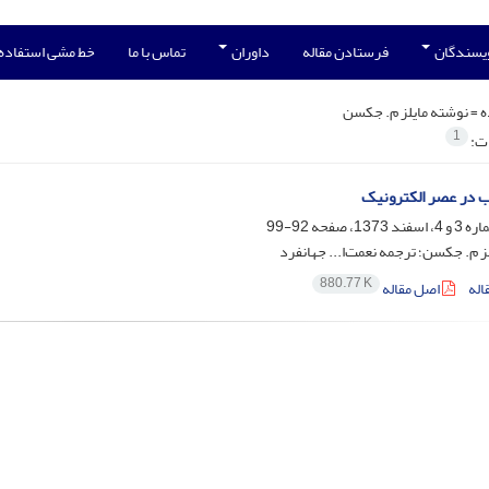
ویسندگان
فرستادن مقاله
داوران
تماس با ما
خط مشی استفاده
ه =
نوشته مایلز م. جکسن
1
ات:
ب در عصر الکترونیک
92-99
ز م. جکسن؛ ترجمه نعمت‌ا... جهانفرد
880.77 K
اله
اصل مقاله