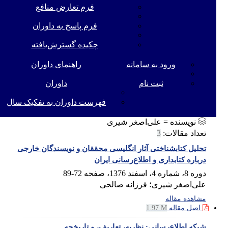
فرم تعارض منافع
فرم پاسخ به داوران
چکیده گسترش‌یافته
ورود به سامانه
راهنمای داوران
ثبت نام
داوران
فهرست داوران به تفکیک سال
نویسنده =
علی‌اصغر شیری
تعداد مقالات:
3
تحلیل کتابشناختی آثار انگلیسی محققان و نویسندگان خارجی
درباره کتابداری و اطلاع‌رسانی ایران
دوره 8، شماره 4، اسفند 1376، صفحه
72-89
علی‌اصغر شیری؛ فرزانه صالحی
مشاهده مقاله
اصل مقاله
1.97 M
شبکه اطلاع‌رسانی: نظریه، تعاریف، و تاریخچه