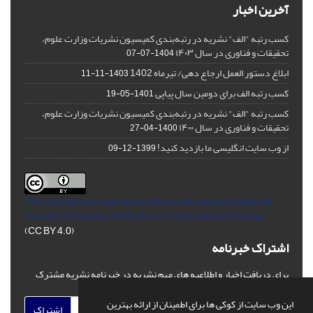
آخرین اخبار
کسب رتبه "الف" نشریه در رتبه‌بندی کمیسیون نشریات وزارت علوم،
تحقیقات و فناوری در سال ۱۴۰۳
1404-07-07
ابلاغ دستور العمل ارجاع دهی/ تیرماه 1402
1403-11-11
کسب رتبه الف برای دومین سال پیاپی
1401-05-19
کسب رتبه "الف" نشریه در رتبه‌بندی کمیسیون نشریات وزارت علوم،
تحقیقات و فناوری در سال ۱۴۰۰
1400-04-27
از وب سایت انگلیسی ما بازدید کنید!
1399-12-09
This Journal is an open access Journal Licensed
under the
Creative Commons Attribution 4.0 International License
(CC BY 4.0)
اشتراک خبرنامه
برای دریافت اخبار و اطلاعیه های مهم نشریه در خبرنامه نشریه مشترک
شوید.
این وب سایت از کوکی ها برای اطمینان از ارائه بهترین
اشتراک