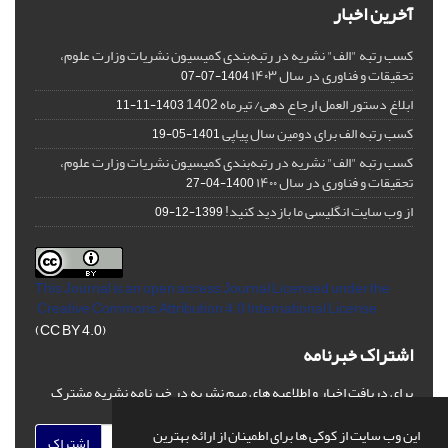
آخرین اخبار
کسب رتبه "الف" نشریه در رتبه‌بندی کمیسیون نشریات وزارت علوم،
تحقیقات و فناوری در سال ۱۴۰۳
1404-07-07
ابلاغ دستور العمل ارجاع دهی/ تیرماه 1402
1403-11-11
کسب رتبه الف برای دومین سال پیاپی
1401-05-19
کسب رتبه "الف" نشریه در رتبه‌بندی کمیسیون نشریات وزارت علوم،
تحقیقات و فناوری در سال ۱۴۰۰
1400-04-27
از وب سایت انگلیسی ما بازدید کنید!
1399-12-09
This Journal is an open access Journal Licensed
under the
Creative Commons Attribution 4.0 International License
(CC BY 4.0)
اشتراک خبرنامه
برای دریافت اخبار و اطلاعیه های مهم نشریه در خبرنامه نشریه مشترک
شوید.
این وب سایت از کوکی ها برای اطمینان از ارائه بهترین
اشتراک