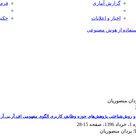
گزارش آماری
فرم 
اخبار و اعلانات
چکید
تفاده از هوش مصنوعی
دان منصوریان
 روش‌شناختی پژوهش‌های حوزه وظایف کاربری الگوی مفهومی اف.آر.بی.آر.
15-28
؛ یزدان منصوریان