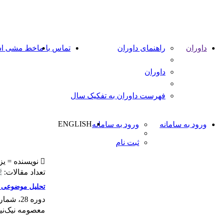
داوران
راهنمای داوران
تماس با ما
خط مشی اس
داوران
فهرست داوران به تفکیک سال
ENGLISH
ورود به سامانه
ورود به سامانه
ثبت نام
نویسنده =
یز
تعداد مقالات:
2
تحلیل موضوعی و
دوره 28، شماره 1، خرداد 1396، صفحه
معصومه نیک‌نیا