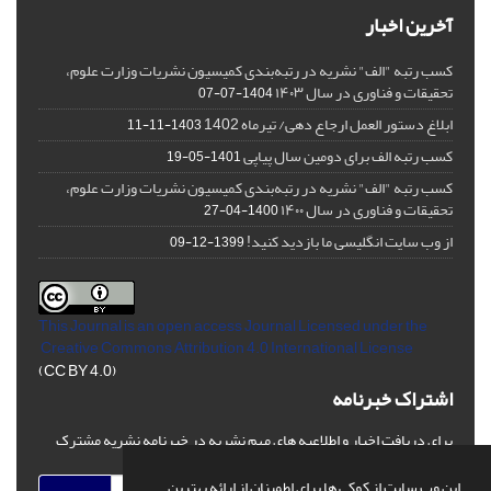
آخرین اخبار
کسب رتبه "الف" نشریه در رتبه‌بندی کمیسیون نشریات وزارت علوم،
تحقیقات و فناوری در سال ۱۴۰۳
1404-07-07
ابلاغ دستور العمل ارجاع دهی/ تیرماه 1402
1403-11-11
کسب رتبه الف برای دومین سال پیاپی
1401-05-19
کسب رتبه "الف" نشریه در رتبه‌بندی کمیسیون نشریات وزارت علوم،
تحقیقات و فناوری در سال ۱۴۰۰
1400-04-27
از وب سایت انگلیسی ما بازدید کنید!
1399-12-09
This Journal is an open access Journal Licensed
under the
Creative Commons Attribution 4.0 International License
(CC BY 4.0)
اشتراک خبرنامه
برای دریافت اخبار و اطلاعیه های مهم نشریه در خبرنامه نشریه مشترک
شوید.
این وب سایت از کوکی ها برای اطمینان از ارائه بهترین