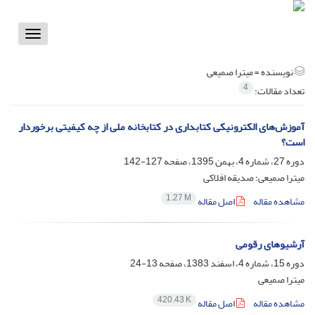
Toggle
vigation
نویسنده =
میترا صمیعی
4
تعداد مقالات:
آموزش‌های الکترونیکی کتابداری در کتابخانه ملی از چه کیفیتی برخوردار
است؟
دوره 27، شماره 4، بهمن 1395، صفحه
127-142
میترا صمیعی؛ صدیقه افلاکی
1.27 M
مشاهده مقاله
اصل مقاله
آرشیوهای رقومی
دوره 15، شماره 4، اسفند 1383، صفحه
13-24
میترا صمیعی
420.43 K
مشاهده مقاله
اصل مقاله