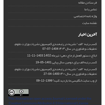
فرستادن مقاله
تماس با ما
واژه نامه اختصاصی
نقشه سایت
آخرین اخبار
کسب رتبه "الف" نشریه در رتبه‌بندی کمیسیون نشریات وزارت علوم،
تحقیقات و فناوری در سال ۱۴۰۳
1404-07-07
ابلاغ دستور العمل ارجاع دهی/ تیرماه 1402
1403-11-11
کسب رتبه الف برای دومین سال پیاپی
1401-05-19
کسب رتبه "الف" نشریه در رتبه‌بندی کمیسیون نشریات وزارت علوم،
تحقیقات و فناوری در سال ۱۴۰۰
1400-04-27
از وب سایت انگلیسی ما بازدید کنید!
1399-12-09
This Journal is an open access Journal Licensed
under the
Creative Commons Attribution 4.0 International License