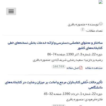
Toggle
vigation
نویسنده =
منصوره باقری
2
تعداد مقالات:
ساختار و محتوای خط‌مشی دسترسی و ارائه خدمات بخش نسخه‌های خطی
کتابخانه‌های کشور
دوره 22، شماره 3، آذر 1390، صفحه
74-86
رضیه یزدان‌نیا؛ سعید رضایی شریف‌آبادی؛ منصوره باقری
144.74 K
مشاهده مقاله
اصل مقاله
تأثیرحالات خُلقی کتابداران مرجع و امانت بر میزان رضایت در کتابخانه‌های
دانشگاهی
دوره 22، شماره 1، خرداد 1390، صفحه
32-45
فائزه فرهودی؛ منصوره باقری