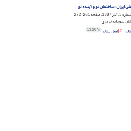
لی ایران: ساختمان نو و آینده نو
261-272
شار؛ سودابه نوذری
13.26 M
اله
اصل مقاله