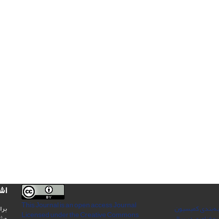
اش
This Journal is an open access Journal
به‌بندی کمیسیون
برا
Licensed
under the Creative Commons
 و فناوری در سال
مش