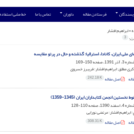
ویسندگان
فرستادن مقاله
داوران
تماس با ما
خط مشی استفاده
ه =
ابراهیم افشار
3
ات:
ای ملی ایران، کانادا، استرالیا: گذشته و حال در پرتو مقایسه
150-169
ری مطلق؛ ابراهیم افشار؛ فریبرز خسروی
242.18 K
اله
اصل مقاله
 نخستین انجمن کتابداران ایران (1345-1359)
110-128
؛ ابراهیم افشار؛ مرتضی نورایی
308.31 K
اله
اصل مقاله