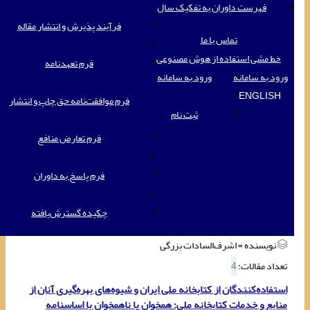
فهرست داوران به تفکیک سال
فرآیند پذیرش و انتشار مقاله
تماس با ما
خط مشی استفاده از هوش مصنوعی
فرم تعهدنامه
ورود به سامانه
ورود به سامانه
ENGLISH
فرم موافقت‌نامه حق چاپ و انتشار
ثبت نام
فرم تعارض منافع
فرم پاسخ به داوران
چکیده گسترش‌یافته
نویسنده =
اشرف‌السادات بزرگی
تعداد مقالات:
4
استفاده‌کنندگان از کتابخانه ملی ایران و شیوه‌های بهره‌گیری آنان از
منابع و خدمات کتابخانه ملی: همخوان یا ناهمخوان با اساسنامه