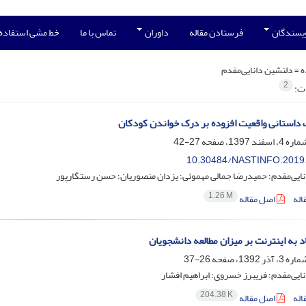
ویسندگان
فرستادن مقاله
داوران
تماس با ما
خط مشی استفاده
ه =
دلنشین دانایی‌مقدم
2
ات:
ب داستانی واقعیت افزوده بر درک خواندن کودکان
27-42
10.30484/NASTINFO.2019
ایی‌مقدم؛ حمیدرضا جمالی مهموئی؛ یزدان منصوریان؛ حسن رستگارپور
1.26 M
اله
اصل مقاله
اد به اینترنت بر میزان مطالعه‌ دانشجویان
26-37
ایی‌مقدم؛ فریبرز خسروی؛ ابراهیم افشار
204.38 K
اله
اصل مقاله