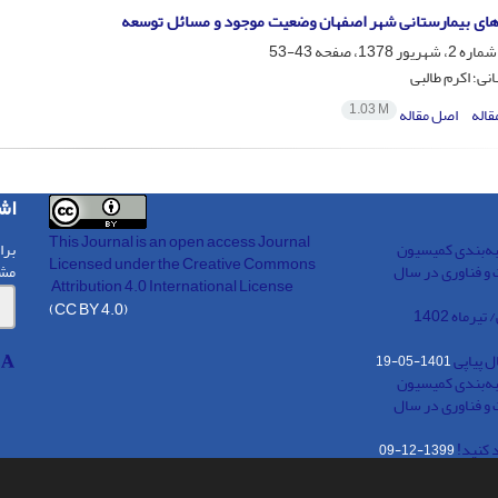
‌های بیمارستانی شهر اصفهان وضعیت موجود و مسائل توسعه
43-53
نی؛ اکرم طالبی
1.03 M
قاله
اصل مقاله
اش
This Journal is an open access Journal
به‌بندی کمیسیون
برا
Licensed
under the Creative Commons
 و فناوری در سال
مش
Attribution 4.0 International License
(CC BY 4.0)
رماه 1402
 پیاپی
1401-05-19
به‌بندی کمیسیون
 و فناوری در سال
 کنید!
1399-12-09