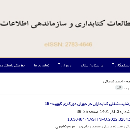
ویسندگان
فرستادن مقاله
داوران
تماس با ما
خط مشی استفاده
ه =
احمد شعبانی
19
لات:
یت شغلی کتابداران در دوران دورکاری کووید-19
25-36
10.30484/NASTINFO.2022.3284.
نی؛ سمانه فاضلی؛ سعید رجایی پور؛ مریم کشوری