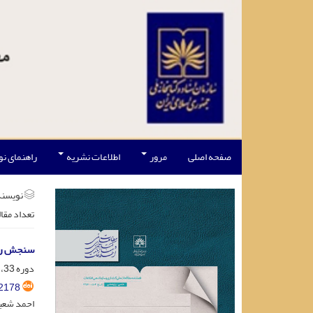
صفحه اصلی
مرور
اطلاعات نشریه
راهنمای ن
نویسند
تعداد مقا
سنجش رضا
دوره 33، شماره 3، آذر 1401، صفحه
2178
احمد شعبا