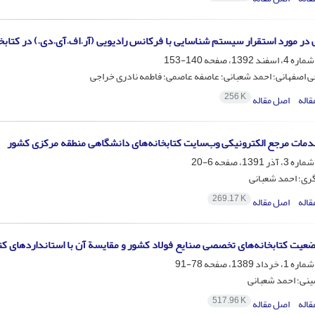
در مورد استقرار سیستم شناسایی با فرکانس رادیویی (آر.اف.آی.دی.) در کتابخ
140-153
ی اصفهانی؛ احمد شعبانی؛ عاصفه عاصمی؛ فاطمه نادری خراجی
256 K
قاله
اصل مقاله
خدمات مرجع الکترونیکی وب‌سایت کتابخانه‌های دانشگاهی منطقه مرکزی کشور
6-20
ری؛ احمد شعبانی
269.17 K
قاله
اصل مقاله
عیت کتابخانه‌های تخصصی صنایع فولاد کشور و مقایسة آن با استانداردهای کت
78-91
نی؛ احمد شعبانی
517.96 K
قاله
اصل مقاله