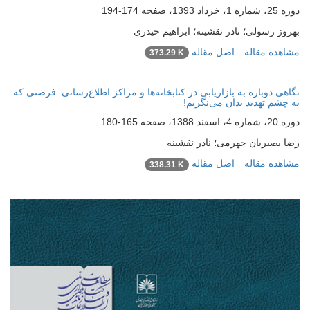
دوره 25، شماره 1، خرداد 1393، صفحه
174-194
بهروز رسولی؛ نادر نقشینه؛ ابراهیم حیدری
مشاهده مقاله
اصل مقاله
373.29 K
نگاهی دوباره به بازاریابی در کتابخانه‌ها و مراکز اطلاع‌رسانی: فرصتی که
به چشم تهدید بدان می‌نگریم!
دوره 20، شماره 4، اسفند 1388، صفحه
165-180
رضا بصیریان جهرمی؛ نادر نقشینه
مشاهده مقاله
اصل مقاله
338.31 K