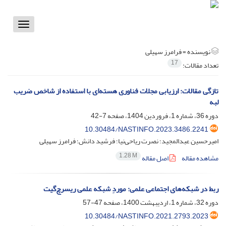
Toggle
vigation
نویسنده =
فرامرز سهیلی
17
تعداد مقالات:
تازگی مقالات: ارزیابی مجلات فناوری هسته‌ای با استفاده از شاخص ضریب
لبه
دوره 36، شماره 1، فروردین 1404، صفحه
7-42
10.30484/NASTINFO.2023.3486.2241
امیرحسین عبدالمجید؛ نصرت ریاحی‌نیا؛ فرشید دانش؛ فرامرز سهیلی
1.28 M
مشاهده مقاله
اصل مقاله
ربط در شبکه‌های اجتماعی علمی‌: موردِ شبکه علمی ریسرچ‌گیت
دوره 32، شماره 1، اردیبهشت 1400، صفحه
47-57
10.30484/NASTINFO.2021.2793.2023