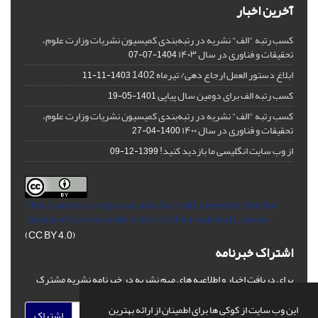
آخرین اخبار
کسب رتبه "الف" نشریه در رتبه‌بندی کمیسیون نشریات وزارت علوم،
تحقیقات و فناوری در سال ۱۴۰۳
1404-07-07
ابلاغ دستور العمل ارجاع دهی/ تیرماه 1402
1403-11-11
کسب رتبه الف برای دومین سال پیاپی
1401-05-19
کسب رتبه "الف" نشریه در رتبه‌بندی کمیسیون نشریات وزارت علوم،
تحقیقات و فناوری در سال ۱۴۰۰
1400-04-27
از وب سایت انگلیسی ما بازدید کنید!
1399-12-09
This Journal is an open access Journal Licensed
under the
Creative Commons Attribution 4.0 International License
(CC BY 4.0)
اشتراک خبرنامه
برای دریافت اخبار و اطلاعیه های مهم نشریه در خبرنامه نشریه مشترک
شوید.
این وب سایت از کوکی ها برای اطمینان از ارائه بهترین
اشتراک