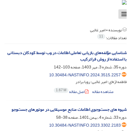
Toggle
navigation
نویسنده =
امیر غائبی
11
تعداد مقالات:
شناسایی مؤلفه‌های بازیابی تعاملی اطلاعات در وب توسط کودکان دبستانی
با استفاده از روش فراترکیب
دوره 35، شماره 3، مهر 1403، صفحه
103-142
10.30484/NASTINFO.2024.3515.2257
فاطمه اژه‌ای؛ امیر غائبی؛ رویا برادر
1.67 M
مشاهده مقاله
اصل مقاله
شیوه های جست‌وجوی اطلاعات منابع موسیقایی در موتورهای جست‌وجو
دوره 33، شماره 4، بهمن 1401، صفحه
38-58
10.30484/NASTINFO.2023.3302.2183