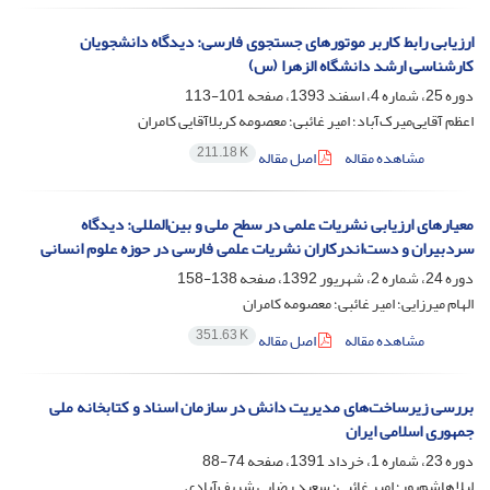
ارزیابی رابط کاربر موتورهای جستجوی فارسی: دیدگاه دانشجویان
کارشناسی ارشد دانشگاه الزهرا (س)
دوره 25، شماره 4، اسفند 1393، صفحه
101-113
اعظم آقایی‌میرک‌آباد؛ امیر غائبی؛ معصومه کربلاآقایی کامران
211.18 K
مشاهده مقاله
اصل مقاله
معیارهای ارزیابی نشریات علمی در سطح ملی و بین‌المللی: دیدگاه
سردبیران و دست‌اندرکاران نشریات علمی فارسی در حوزه علوم انسانی
دوره 24، شماره 2، شهریور 1392، صفحه
138-158
الهام میرزایی؛ امیر غائبی؛ معصومه کامران
351.63 K
مشاهده مقاله
اصل مقاله
بررسی زیرساخت‌های مدیریت دانش در سازمان اسناد و کتابخانه ملی
جمهوری اسلامی ایران
دوره 23، شماره 1، خرداد 1391، صفحه
74-88
لیلا هاشم‌پور؛ امیر غائبی؛ سعید رضایی شریف‌آبادی