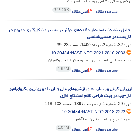
نرگس رضائی عشاقی؛ رویا برادر؛ امیر غائبی
743.26 K
مشاهده مقاله
اصل مقاله
تحلیل نشانه‌شناسانه از مؤلفه‌های مؤثر بر تفسیر و شکل‌گیری مفهوم جهت
کاربست در هستی‌شناسی
دوره 32، شماره 2، مرداد 1400، صفحه
23-39
10.30484/NASTINFO.2021.2816.2033
خدیجه مرادی؛ امیر غائبی؛ معصومه کربلا آقایی کامران
1.67 M
مشاهده مقاله
اصل مقاله
ارزیابی کیفی وب‌سایت‌های آرشیوهای ملی جهان با دو روش وب‌کیوای‌ام و
فاز-وب در جهت طراحی نظام استنتاج فازی
دوره 29، شماره 1، اردیبهشت 1397، صفحه
103-118
10.30484/NASTINFO.2018.2222
نسرین علی‌پور؛ امیر غائبی؛ زویا آبام
1.07 M
مشاهده مقاله
اصل مقاله