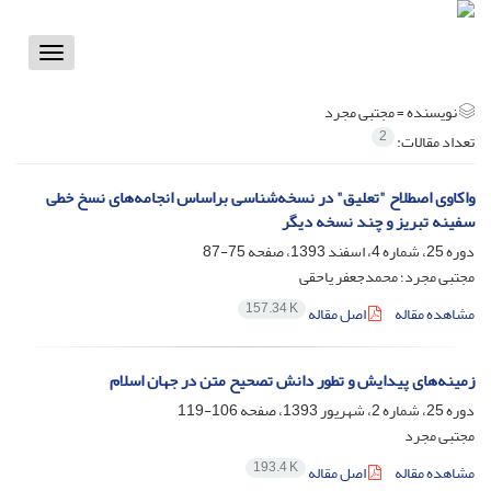
Toggle
vigation
نویسنده =
مجتبی مجرد
2
تعداد مقالات:
واکاوی اصطلاح "تعلیق" در نسخه‌شناسی براساس انجامه‌های نسخ خطی
سفینه تبریز و چند نسخه دیگر
دوره 25، شماره 4، اسفند 1393، صفحه
75-87
مجتبی مجرد؛ محمدجعفر یاحقی
157.34 K
مشاهده مقاله
اصل مقاله
زمینه‌های پیدایش و تطور دانش تصحیح متن در جهان اسلام
دوره 25، شماره 2، شهریور 1393، صفحه
106-119
مجتبی مجرد
193.4 K
مشاهده مقاله
اصل مقاله