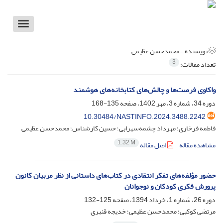
Toggle
vigation
نویسنده =
محمدحسن عظیمی
3
تعداد مقالات:
واکاوی فرصت‌ها و چالش‌های کتابخانه‌های هوشمند
دوره 34، شماره 3، مهر 1402، صفحه
135-168
10.30484/NASTINFO.2024.3488.2242
فاطمه فرخاری؛ مهرداد چشمه‌سهرابی؛ حسین کارشناس؛ محمدحسن عظیمی
1.32 M
مشاهده مقاله
اصل مقاله
حضور مؤلفه‌های تفکر انتقادی در کتاب‌های داستانی از نظر مربیان کانون
پرورش فکری کودکان و نوجوانان
دوره 26، شماره 1، خرداد 1394، صفحه
125-132
مرتضی کوکبی؛ محمدحسن عظیمی؛ خدیجه قنبری